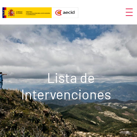
跳转到主内容
abrir
Lista de intervenciones
Lista de
Intervenciones