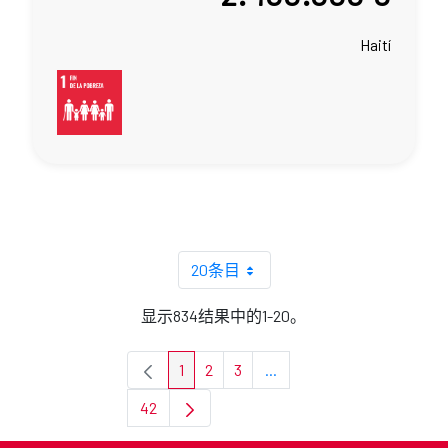
Haití
20条目
显示834结果中的1-20。
1
2
3
...
页面
页面
页面
中间页面 使用 TAB 键进
42
页面