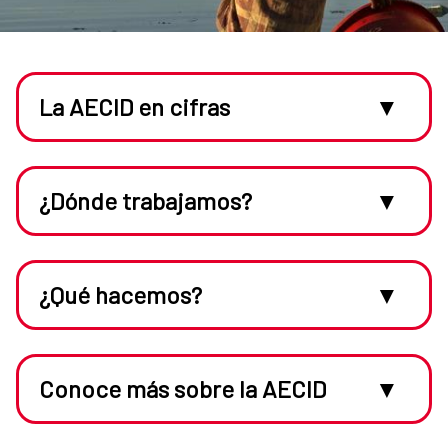
La AECID en cifras
¿Dónde trabajamos?
Presupuesto anual
704
M€
¿Qué hacemos?
Presupuesto gestionado por
AOD canalizada*
AECID
+
620
M€
Conoce más sobre la AECID
Distribución del presupuesto
645,75
M €
Fondos totales **