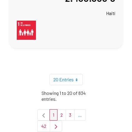
Haití
20 Entries
Showing 1 to 20 of 834
entries.
1
2
3
...
Page
Page
Page
Intermediate Pages Use TA
42
Page