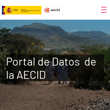
Skip to Main Content
Open
Portal de Datos
Portal de Datos de
la AECID