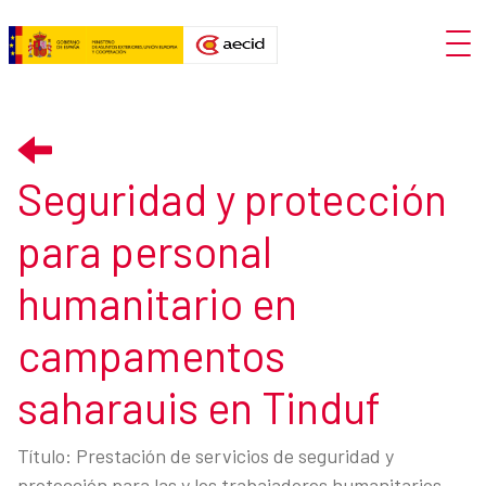
Skip to Main Content
Open
Seguridad y protección para pe
Seguridad y protección
para personal
humanitario en
campamentos
saharauis en Tinduf
Título: Prestación de servicios de seguridad y
protección para las y los trabajadores humanitarios