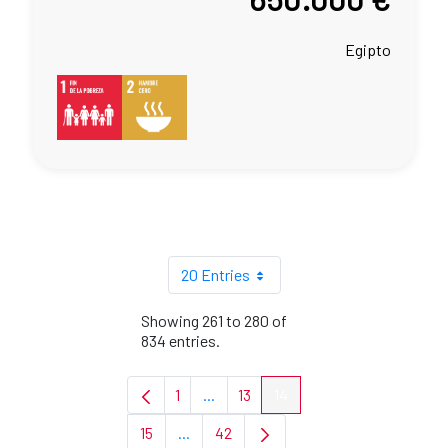
Egipto
20 Entries
Showing 261 to 280 of
834 entries.
1
...
13
14
Page
Intermediate Pages Use TAB to navi
Page
Page
15
...
42
Page
Intermediate Pages Use TAB to navigat
Page