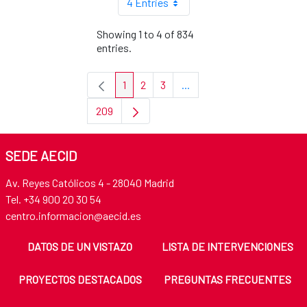
4 Entries
Showing 1 to 4 of 834
entries.
1
2
3
...
Page
Page
Page
Intermediate Pages Use TA
209
Page
SEDE AECID
Av. Reyes Católicos 4 - 28040 Madrid
Tel. +34 900 20 30 54
centro.informacion@aecid.es
DATOS DE UN VISTAZO
LISTA DE INTERVENCIONES
PROYECTOS DESTACADOS
PREGUNTAS FRECUENTES