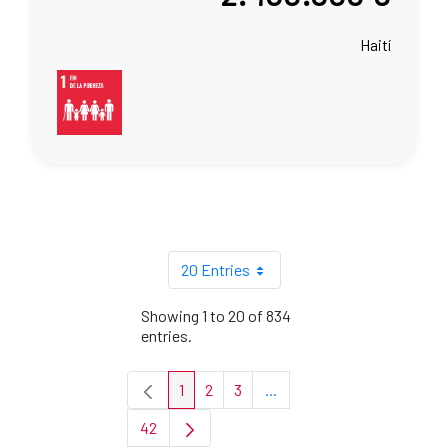
Haití
20 Entries
Showing 1 to 20 of 834
entries.
1
2
3
...
Page
Page
Page
Intermediate Pages Use TA
42
Page