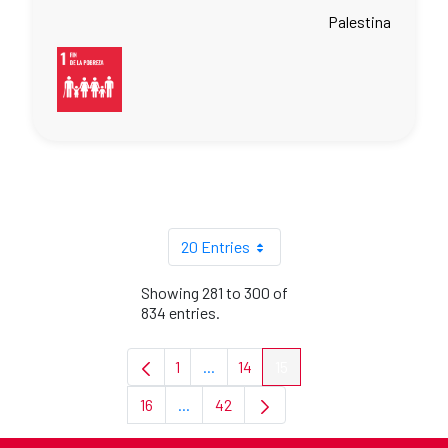
Palestina
20 Entries
Showing 281 to 300 of
834 entries.
1
...
14
15
Page
Intermediate Pages Use TAB to navi
Page
Page
16
...
42
Page
Intermediate Pages Use TAB to navigat
Page