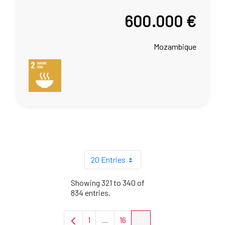
600.000 €
Mozambique
20 Entries
Showing 321 to 340 of
834 entries.
1
...
16
17
Page
Intermediate Pages Use TAB to navi
Page
Page