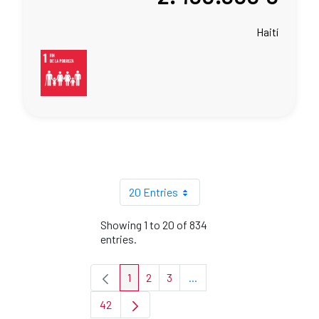
Haití
20 Entries
Showing 1 to 20 of 834
entries.
1
2
3
...
Page
Page
Page
Intermediate Pages Use TA
42
Page